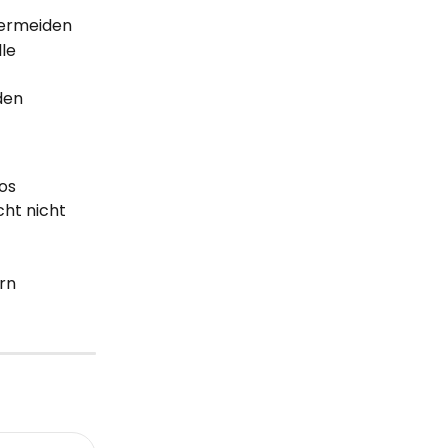
vermeiden
le 
den 
os 
ht nicht 
rn 