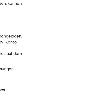
den, können 
ochgeladen.
ay-Konto 
ches auf dem 
isungen 
nes 