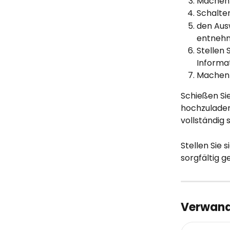
Machen 
Schalte
den Aus
entneh
Stellen 
Informa
Machen S
Schießen Sie
hochzuladen
vollständig s
Stellen Sie 
sorgfältig g
Verwandt