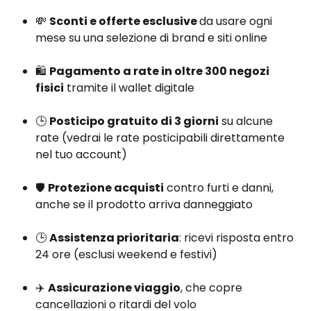
💸 
Sconti e offerte esclusive 
da usare ogni 
mese su una selezione di brand e siti online
🛍️ 
Pagamento a rate in oltre 300 negozi 
fisici
 tramite il wallet digitale
🕒 
Posticipo gratuito di 3 giorni
 su alcune 
rate (vedrai le rate posticipabili direttamente 
nel tuo account)
🛡️ 
Protezione acquisti
 contro furti e danni, 
anche se il prodotto arriva danneggiato
🕒 
Assistenza prioritaria
: ricevi risposta entro 
24 ore (esclusi weekend e festivi)
✈️ 
Assicurazione viaggio
, che copre 
cancellazioni o ritardi del volo